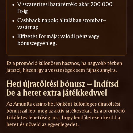
Visszatérítési határérték: akár 200 000
Ft-ig
Cashback napok: általában szombat–
vasárnap
Kifizetés formája: valódi pénz vagy
bónuszegyenleg.
Ez a promóció különösen hasznos, ha nagyobb tétben
játszol, hiszen így a veszteségek sem fájnak annyira.
Heti újratöltési bónusz – Indítsd
be a hetet extra játékkedvvel
Az AmunRa casino hétfőnként különleges újratöltési
bónusszal lepi meg az aktív játékosokat. Ez a promóció
tökéletes lehetőség arra, hogy lendületesen kezdd a
hetet és növeld az egyenlegedet.