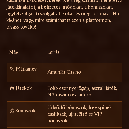
kaszinó működését, beleértve a regisztráció menetét, a
játékkínálatot, a befizetési módokat, a bónuszokat,
ügyfélszolgálati szolgáltatásokat és még sok mást. Ha
kíváncsi vagy, mire számíthatsz ezen a platformon,
olvass tovább!
Név
Leírás
🏷️ Márkanév
AmunRa Casino
🎮 Játékok
Több ezer nyerőgép, asztali játék,
élő kaszinó és jackpot.
Üdvözlő bónuszok, free spinek,
💰 Bónuszok
cashback, újratöltő és VIP
bónuszok.