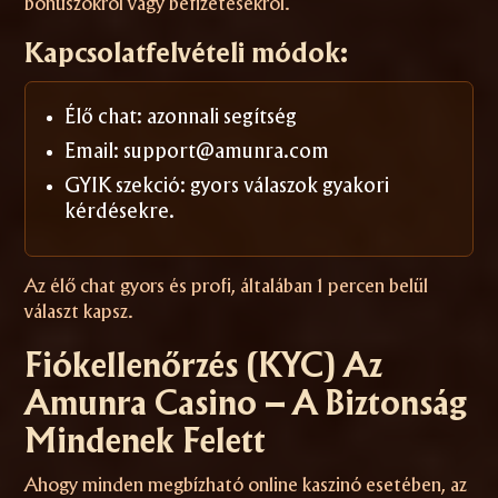
bónuszokról vagy befizetésekről.
Kapcsolatfelvételi módok:
Élő chat: azonnali segítség
Email:
support@amunra.com
GYIK szekció: gyors válaszok gyakori
kérdésekre.
Az élő chat gyors és profi, általában 1 percen belül
választ kapsz.
Fiókellenőrzés (KYC) Az
Amunra Casino – A Biztonság
Mindenek Felett
Ahogy minden megbízható online kaszinó esetében, az