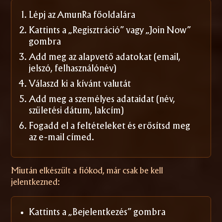
Lépj az AmunRa főoldalára
Kattints a „Regisztráció” vagy „Join Now”
gombra
Add meg az alapvető adatokat (email,
jelszó, felhasználónév)
Válaszd ki a kívánt valutát
Add meg a személyes adataidat (név,
születési dátum, lakcím)
Fogadd el a feltételeket és erősítsd meg
az e-mail címed.
Miután elkészült a fiókod, már csak be kell
jelentkezned:
Kattints a „Bejelentkezés” gombra