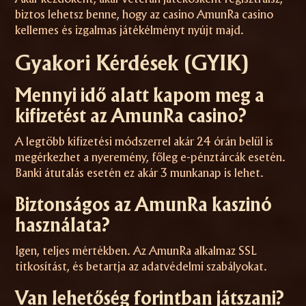
biztos lehetsz benne, hogy az casino AmunRa casino
kellemes és izgalmas játékélményt nyújt majd.
Gyakori Kérdések (GYIK)
Mennyi idő alatt kapom meg a
kifizetést az AmunRa casino?
A legtöbb kifizetési módszerrel akár 24 órán belül is
megérkezhet a nyeremény, főleg e-pénztárcák esetén.
Banki átutalás esetén ez akár 3 munkanap is lehet.
Biztonságos az AmunRa kaszinó
használata?
Igen, teljes mértékben. Az AmunRa alkalmaz SSL
titkosítást, és betartja az adatvédelmi szabályokat.
Van lehetőség forintban játszani?