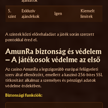
ajánlatok
5.
Exkluzív
Kiemelt
Igen
szint
ajándékok
limitek
A szintek közti előrehaladást a játék során szerzett
pontokkal éred el.
AmunRa biztonság és védelem
– A játékosok védelme az első
Az casino AmunRa a legszigorúbb európai felügyeleti
szerv által ellenőrzött, emellett a kaszinó 256-bites SSL
titkosítást alkalmaz a személyes és pénzügyi adatok
védelme érdekében.
Biztonsági funkciók: