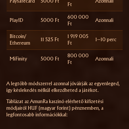
Paysafecard
5000 Ft
Azonnali
Ft
600 000
PlayID
5000 Ft
Azonnali
Ft
Bitcoin/
1 919 005
11 525 Ft
1–10 perc
Ethereum
Ft
800 000
MiFinity
5000 Ft
Azonnali
Ft
A legtöbb módszerrel azonnal jóváírják az egyenleged,
így késlekedés nélkül elkezdheted a játékot.
Táblázat az AmunRa kaszinó elérhető kifizetési
módjairól HUF (magyar forint) pénznemben, a
legfontosabb információkkal: