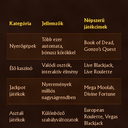
Népszerű
Kategória
Jellemzők
játékcímek
Több ezer
Book of Dead,
Nyerőgépek
automata,
Gonzo’s Quest
bónusz körökkel
Valódi osztók,
Live Blackjack,
Élő kaszinó
interaktív élmény
Live Roulette
Nyeremények
Jackpot
Mega Moolah,
milliós
játékok
Divine Fortune
nagyságrendben
European
Asztali
Különböző
Roulette, Vegas
játékok
szabályváltozatok
Blackjack