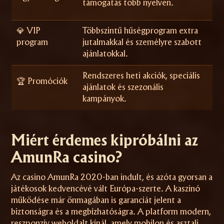
támogatás több nyelven.
💎 VIP
Többszintű hűségprogram extra
program
jutalmakkal és személyre szabott
ajánlatokkal.
Rendszeres heti akciók, speciális
🏆 Promóciók
ajánlatok és szezonális
kampányok.
Miért érdemes kipróbálni az
AmunRa casino?
Az casino AmunRa 2020-ban indult, és azóta gyorsan a
játékosok kedvencévé vált Európa-szerte. A kaszinó
működése már önmagában is garanciát jelent a
biztonságra és a megbízhatóságra. A platform modern,
reszponzív weboldalt kínál, amely mobilon és asztali