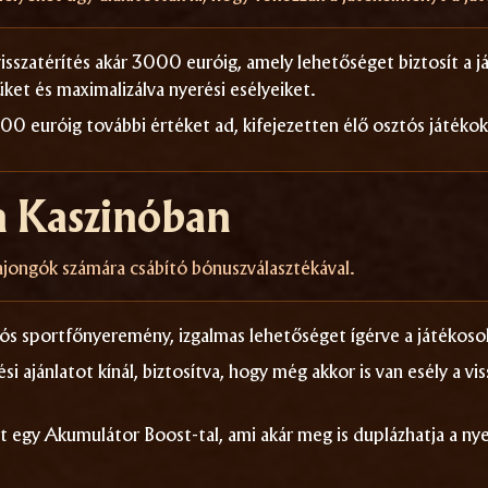
sszatérítés akár 3000 euróig, amely lehetőséget biztosít a já
ket és maximalizálva nyerési esélyeiket.
 200 euróig további értéket ad, kifejezetten élő osztós játéko
a Kaszinóban
jongók számára csábító bónuszválasztékával.
ós sportfőnyeremény, izgalmas lehetőséget ígérve a játékos
si ajánlatot kínál, biztosítva, hogy még akkor is van esély a 
ot egy Akumulátor Boost-tal, ami akár meg is duplázhatja a