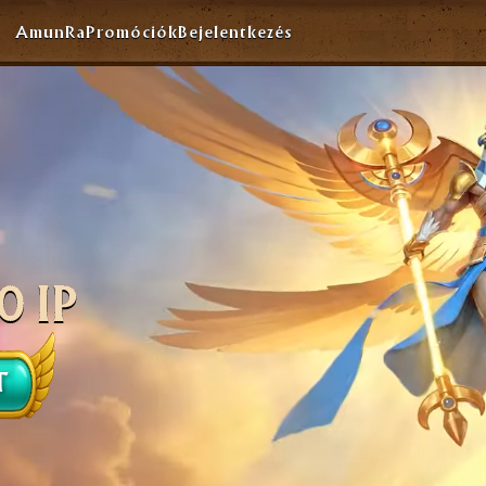
AmunRa
Promóciók
Bejelentkezés
0 IP
T