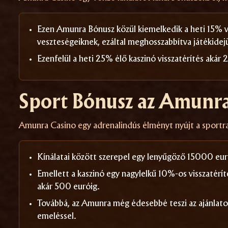
Ezen Amunra Bónusz közül kiemelkedik a heti 15% vi
veszteségeiknek, ezáltal meghosszabbítva játékidejü
Ezenfelül a heti 25% élő kaszinó visszatérítés akár
Sport Bónusz az Amunr
Amunra Casino egy adrenalindús élményt nyújt a sportra
Kínálatai között szerepel egy lenyűgöző 15000 eur
Emellett a kaszinó egy nagylelkű 10%-os visszatéríté
akár 500 euróig.
Továbbá, az Amunra még édesebbé teszi az ajánlat
emeléssel.