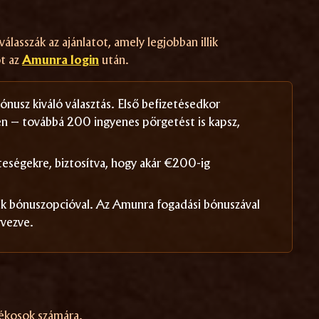
asszák az ajánlatot, amely legjobban illik
őt az
Amunra login
után.
ónusz kiváló választás. Első befizetésedkor
n – továbbá 200 ingyenes pörgetést is kapsz,
zteségekre, biztosítva, hogy akár €200-ig
ik bónuszopcióval. Az Amunra fogadási bónuszával
rvezve.
tékosok számára.